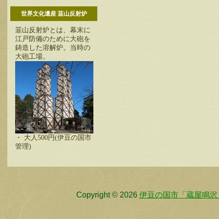
世界文化遺産 韮山反射炉
韮山反射炉とは、幕末に
江戸防備のために大砲を
鋳造した溶解炉。当時の
大砲工場。
・ 大人500円(伊豆の国市
管理)
Copyright © 2026
伊豆の国市「蔵屋鳴沢