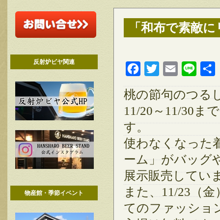
「和布で素敵に
反射炉ビヤ関連
Facebook
Twitter
Email
Line
桃の節句のつる
11/20～11/
す。
使わなくなった
ーム」がバッグ
展示販売してい
また、11/23（
物産館・季節イベント
てのファッショ