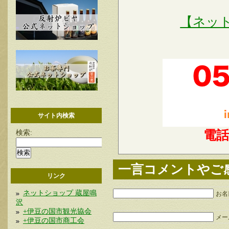
【ネッ
サイト内検索
電
検索:
一言コメントやご
リンク
ネットショップ 蔵屋鳴
お名
沢
+伊豆の国市観光協会
メー
+伊豆の国市商工会