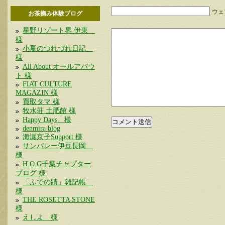
ウェブ
お茶摘み体験ブログ
星野リゾート界 伊東
様
小夏のつれづれ日記
様
All About オールアバウ
ト 様
FIAT CULTURE
MAGAZIN 様
買取タマ 様
牧水荘 土肥館 様
Happy Days 様
denmira blog
海瀬京子Support 様
サンバレー伊豆長岡
様
H.O.G千葉チャプター
ブログ 様
「ふでの蹟」雑記帳
様
THE ROSETTA STONE
様
えしよ 様