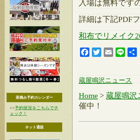
入場は無料です
詳細は下記PDF
和布でリメイク20
Facebook
Twitter
Email
Line
蔵屋鳴沢ニュース
Home
>
蔵屋鳴沢
茶摘み予約カレンダー
催中！
>>
予約状況をこちらでチ
ェック！
ネット通販