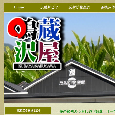
Home
反射炉ビヤ
反射炉物産館
茶摘み
電話055-949-1208
«
桃の節句のつるし飾り雛展 オー