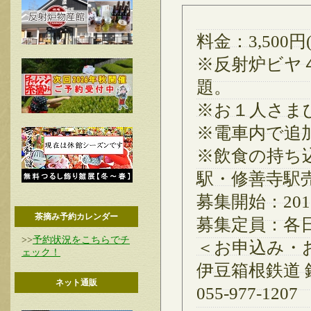
料金：3,500円
※反射炉ビヤ
題。
※お１人さま
※電車内で追
※飲食の持ち
駅・修善寺駅
募集開始：2012
茶摘み予約カレンダー
募集定員：各日
>>
予約状況をこちらでチ
＜お申込み・
ェック！
伊豆箱根鉄道 
ネット通販
055-977-1207