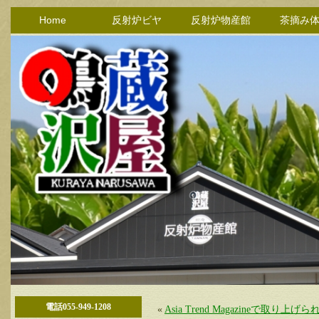
Home
反射炉ビヤ
反射炉物産館
茶摘み
電話055-949-1208
«
Asia Trend Magazineで取り上げ