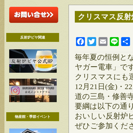
クリスマス反射
反射炉ビヤ関連
Facebook
Twitter
Email
Line
毎年夏の恒例と
ヤガー電車」で
クリスマスにも
12月21日(金)・
道の三島・修善
要綱は以下の通
おいしい反射炉
物産館・季節イベント
ぜひご参加くだ