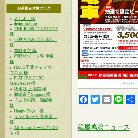
お茶摘み体験ブログ
えしよ 様
denmira blog
THE ROSETTA STONE
様
小夏のつれづれ日記
様
買取タマ 様
星野リゾート界 伊東
様
H.O.G千葉チャプター
ブログ 様
FIAT CULTURE
MAGAZIN 様
牧水荘 土肥館 様
海瀬京子Support 様
Facebook
Twitter
Email
Line
「ふでの蹟」雑記帳
様
Happy Days 様
サンバレー伊豆長岡
様
蔵屋鳴沢ニュース
All About オールアバウ
ト 様