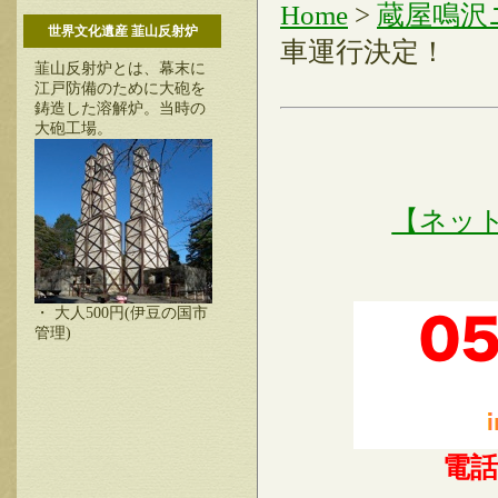
Home
>
蔵屋鳴沢
世界文化遺産 韮山反射炉
車運行決定！
韮山反射炉とは、幕末に
江戸防備のために大砲を
鋳造した溶解炉。当時の
大砲工場。
【ネッ
・ 大人500円(伊豆の国市
管理)
電