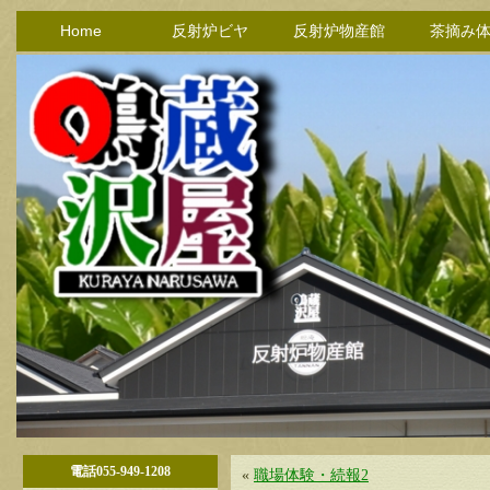
Home
反射炉ビヤ
反射炉物産館
茶摘み
電話055-949-1208
«
職場体験・続報2