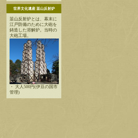
世界文化遺産 韮山反射炉
韮山反射炉とは、幕末に
江戸防備のために大砲を
鋳造した溶解炉。当時の
大砲工場。
・ 大人500円(伊豆の国市
管理)