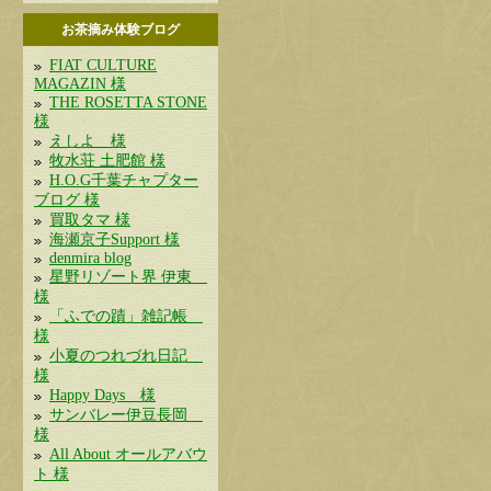
お茶摘み体験ブログ
FIAT CULTURE
MAGAZIN 様
THE ROSETTA STONE
様
えしよ 様
牧水荘 土肥館 様
H.O.G千葉チャプター
ブログ 様
買取タマ 様
海瀬京子Support 様
denmira blog
星野リゾート界 伊東
様
「ふでの蹟」雑記帳
様
小夏のつれづれ日記
様
Happy Days 様
サンバレー伊豆長岡
様
All About オールアバウ
ト 様