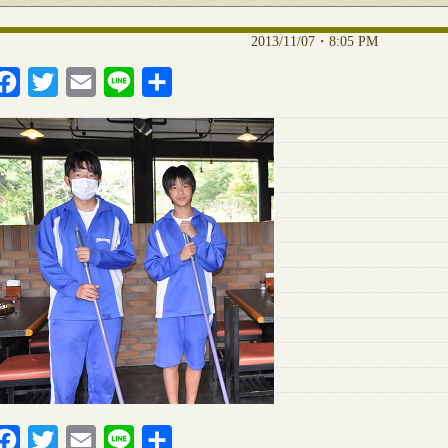
2013/11/07・8:05 PM
Facebook
Twitter
Email
Line
共
有
Facebook
Twitter
Email
Line
共