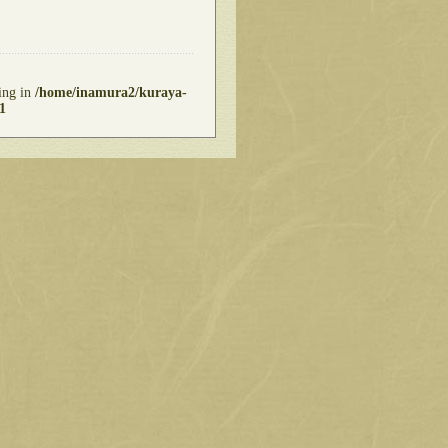
ring in
/home/inamura2/kuraya-
1