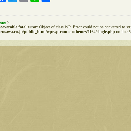
有
ome
>
coverable fatal error
: Object of class WP_Error could not be converted to st
rusawa.co.jp/public_html/wp/wp-content/themes/1162/single.php
on line
5