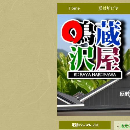
Home
反射炉ビヤ
電話055-949-1208
«
地元