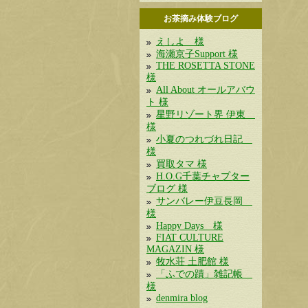
お茶摘み体験ブログ
えしよ 様
海瀬京子Support 様
THE ROSETTA STONE
様
All About オールアバウ
ト 様
星野リゾート界 伊東
様
小夏のつれづれ日記
様
買取タマ 様
H.O.G千葉チャプター
ブログ 様
サンバレー伊豆長岡
様
Happy Days 様
FIAT CULTURE
MAGAZIN 様
牧水荘 土肥館 様
「ふでの蹟」雑記帳
様
denmira blog