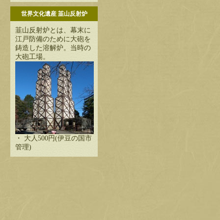
世界文化遺産 韮山反射炉
韮山反射炉とは、幕末に
江戸防備のために大砲を
鋳造した溶解炉。当時の
大砲工場。
・ 大人500円(伊豆の国市
管理)