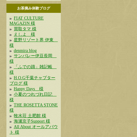
お茶摘み体験ブログ
FIAT CULTURE
MAGAZIN 様
買取タマ 様
えしよ 様
星野リゾート界 伊東
様
denmira blog
サンバレー伊豆長岡
様
「ふでの蹟」雑記帳
様
H.O.G千葉チャプター
ブログ 様
Happy Days 様
小夏のつれづれ日記
様
THE ROSETTA STONE
様
牧水荘 土肥館 様
海瀬京子Support 様
All About オールアバウ
ト 様