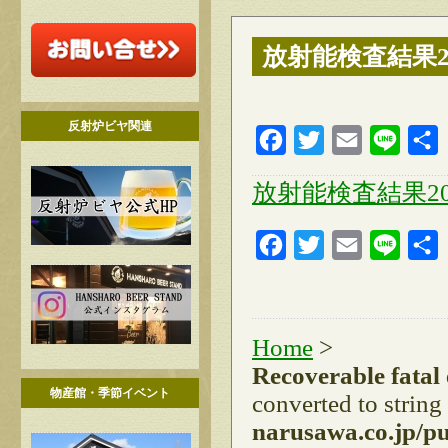
放射能検査結果2
反射炉ビヤ関連
Facebook
Twitter
Email
Line
放射能検査結果2
Facebook
Twitter
Email
Line
Home
>
Recoverable fatal
物産館・季節イベント
converted to string
narusawa.co.jp/p