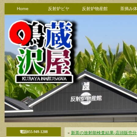
Home
反射炉ビヤ
反射炉物産館
茶摘み
電話055-949-1208
«
新茶の放射能検査結果-店頭販売分