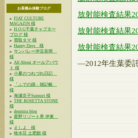
お茶摘み体験ブログ
放射能検査結果20
FIAT CULTURE
MAGAZIN 様
放射能検査結果20
H.O.G千葉チャプター
ブログ 様
買取タマ 様
放射能検査結果20
Happy Days 様
サンバレー伊豆長岡
様
—2012年生葉
All About オールアバウ
ト 様
小夏のつれづれ日記
様
「ふでの蹟」雑記帳
様
海瀬京子Support 様
THE ROSETTA STONE
様
denmira blog
星野リゾート界 伊東
様
えしよ 様
牧水荘 土肥館 様