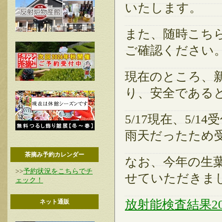
いたします。
また、随時こち
ご確認ください
現在のところ、新
り、安全である
5/17現在、5/
雨天だったため
茶摘み予約カレンダー
なお、今年の生葉
>>
予約状況をこちらでチ
せていただきま
ェック！
放射能検査結果20
ネット通販