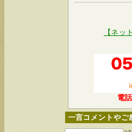
【ネッ
電
一言コメントやご
お名