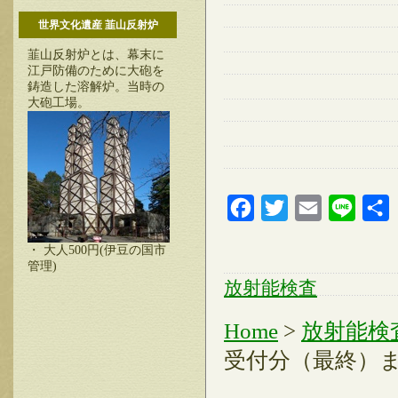
世界文化遺産 韮山反射炉
韮山反射炉とは、幕末に
江戸防備のために大砲を
鋳造した溶解炉。当時の
大砲工場。
Facebook
Twitter
Email
Line
・ 大人500円(伊豆の国市
管理)
放射能検査
Home
>
放射能検
受付分（最終）