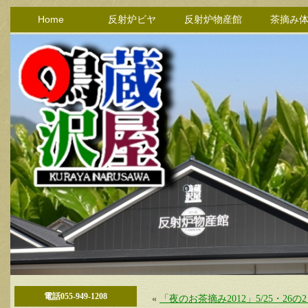
Home
反射炉ビヤ
反射炉物産館
茶摘み
電話055-949-1208
«
「夜のお茶摘み2012」5/25・26