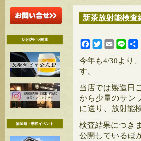
新茶放射能検査結
反射炉ビヤ関連
Facebook
Twitter
Email
Line
今年も4/30よ
す。
当店では製造日
から少量のサンプ
に送り、放射能
検査結果につき
物産館・季節イベント
公開しているほ