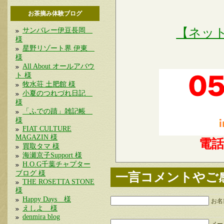
お茶摘み体験ブログ
【ネッ
サンバレー伊豆長岡
様
星野リゾート界 伊東
様
All About オールアバウ
ト 様
牧水荘 土肥館 様
小夏のつれづれ日記
様
「ふでの蹟」雑記帳
様
FIAT CULTURE
MAGAZIN 様
電
買取タマ 様
海瀬京子Support 様
H.O.G千葉チャプター
ブログ 様
一言コメントやご
THE ROSETTA STONE
様
Happy Days 様
お名
えしよ 様
denmira blog