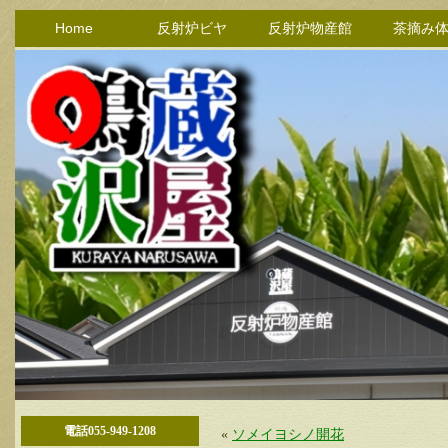
Home
反射炉ビヤ
反射炉物産館
茶摘み
電話055-949-1208
«
ソメイヨシノ開花