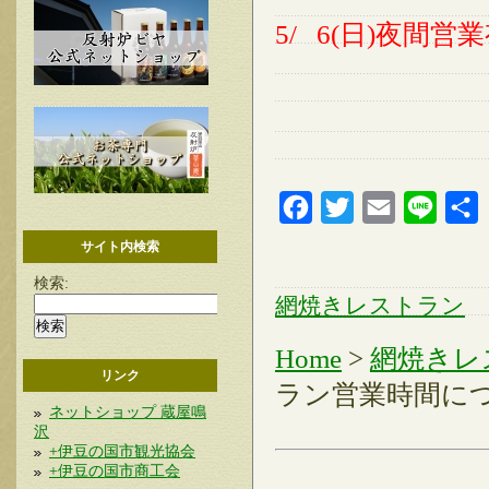
5/ 6(日)夜間営業
Facebook
Twitter
Email
Line
サイト内検索
検索:
網焼きレストラン
Home
>
網焼きレ
リンク
ラン営業時間に
ネットショップ 蔵屋鳴
沢
+伊豆の国市観光協会
+伊豆の国市商工会