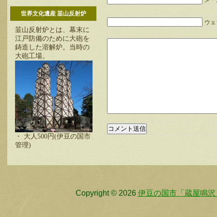
メー
世界文化遺産 韮山反射炉
ウェブ
韮山反射炉とは、幕末に
江戸防備のために大砲を
鋳造した溶解炉。当時の
大砲工場。
・ 大人500円(伊豆の国市
管理)
Copyright © 2026
伊豆の国市「蔵屋鳴沢