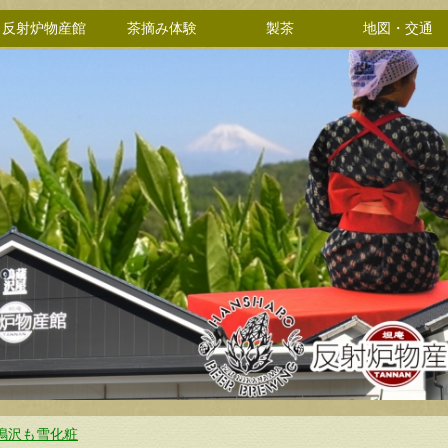
反射炉物産館
茶摘み体験
製茶
地図・交通
鳴沢も雪化粧