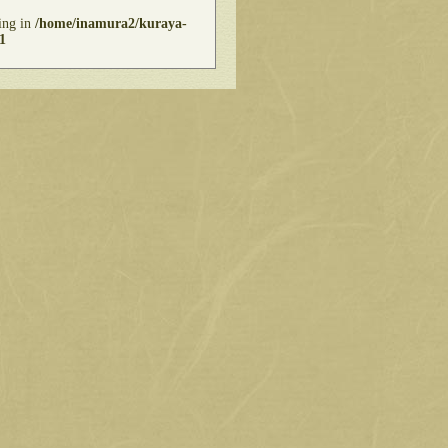
ring in
/home/inamura2/kuraya-
1