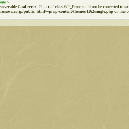
ome
>
coverable fatal error
: Object of class WP_Error could not be converted to st
rusawa.co.jp/public_html/wp/wp-content/themes/1162/single.php
on line
5