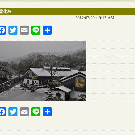
雪化粧
2012/02/29・9:13 AM
Facebook
Twitter
Email
Line
共
有
Facebook
Twitter
Email
Line
共
有