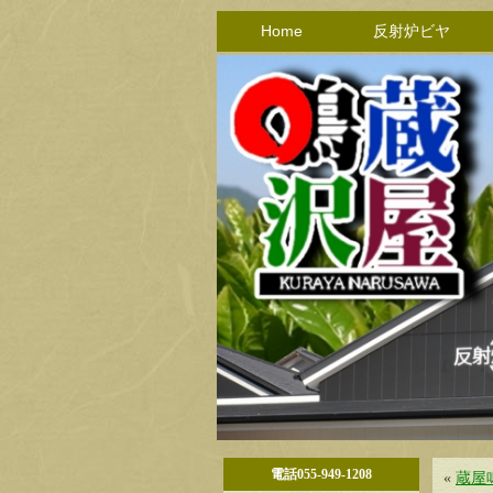
Home
反射炉ビヤ
電話055-949-1208
«
蔵屋