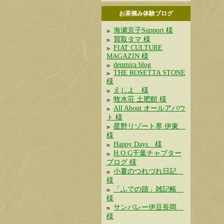
お茶摘み体験ブログ
海瀬京子Support 様
買取タマ 様
FIAT CULTURE
MAGAZIN 様
denmira blog
THE ROSETTA STONE
様
えしよ 様
牧水荘 土肥館 様
All About オールアバウ
ト 様
星野リゾート界 伊東
様
Happy Days 様
H.O.G千葉チャプター
ブログ 様
小夏のつれづれ日記
様
「ふでの蹟」雑記帳
様
サンバレー伊豆長岡
様