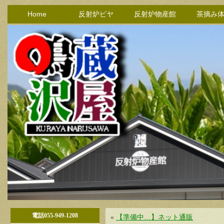
Home
反射炉ビヤ
反射炉物産館
茶摘み
電話055-949-1208
«
【準備中…】ネット通販