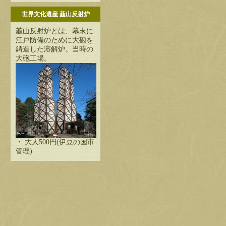
世界文化遺産 韮山反射炉
韮山反射炉とは、幕末に
江戸防備のために大砲を
鋳造した溶解炉。当時の
大砲工場。
・ 大人500円(伊豆の国市
管理)