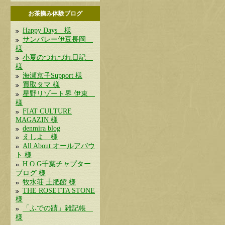
お茶摘み体験ブログ
Happy Days 様
サンバレー伊豆長岡
様
小夏のつれづれ日記
様
海瀬京子Support 様
買取タマ 様
星野リゾート界 伊東
様
FIAT CULTURE
MAGAZIN 様
denmira blog
えしよ 様
All About オールアバウ
ト 様
H.O.G千葉チャプター
ブログ 様
牧水荘 土肥館 様
THE ROSETTA STONE
様
「ふでの蹟」雑記帳
様