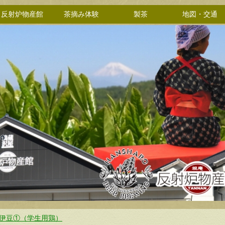
反射炉物産館
茶摘み体験
製茶
地図・交通
00伊豆①（学生用鶏）