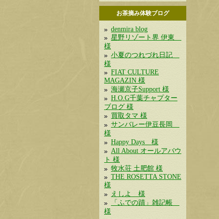
お茶摘み体験ブログ
denmira blog
星野リゾート界 伊東
様
小夏のつれづれ日記
様
FIAT CULTURE
MAGAZIN 様
海瀬京子Support 様
H.O.G千葉チャプター
ブログ 様
買取タマ 様
サンバレー伊豆長岡
様
Happy Days 様
All About オールアバウ
ト 様
牧水荘 土肥館 様
THE ROSETTA STONE
様
えしよ 様
「ふでの蹟」雑記帳
様