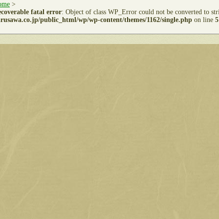
ome
>
coverable fatal error
: Object of class WP_Error could not be converted to st
rusawa.co.jp/public_html/wp/wp-content/themes/1162/single.php
on line
5