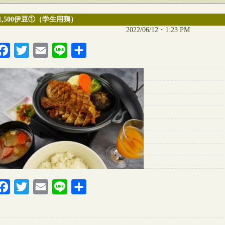
1,500伊豆①（学生用鶏）
2022/06/12・1:23 PM
Facebook
Twitter
Email
Line
共
有
Facebook
Twitter
Email
Line
共
有