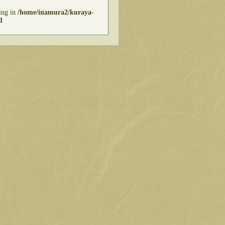
ring in
/home/inamura2/kuraya-
1