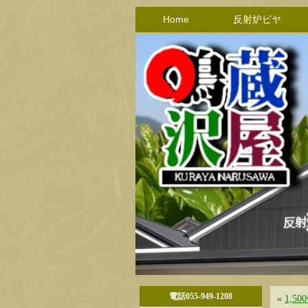
Home
反射炉ビヤ
電話055-949-1208
«
1,5