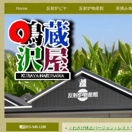
Home
反射炉ビヤ
反射炉物産館
茶摘み
電話055-949-1208
«
＜わさび休止バージョン＞レストラ