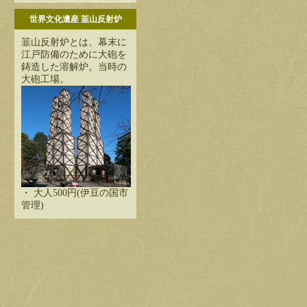
世界文化遺産 韮山反射炉
韮山反射炉とは、幕末に
江戸防備のために大砲を
鋳造した溶解炉。当時の
大砲工場。
・ 大人500円(伊豆の国市
管理)