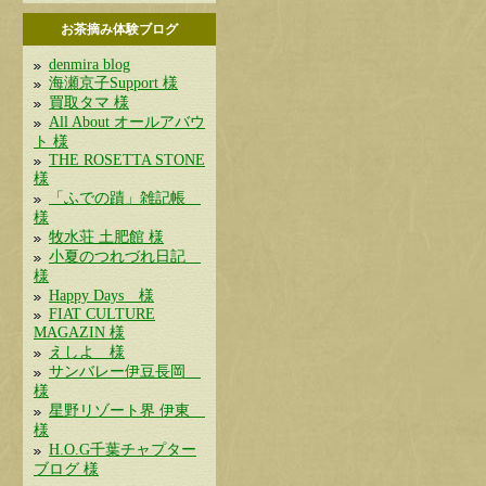
お茶摘み体験ブログ
denmira blog
海瀬京子Support 様
買取タマ 様
All About オールアバウ
ト 様
THE ROSETTA STONE
様
「ふでの蹟」雑記帳
様
牧水荘 土肥館 様
小夏のつれづれ日記
様
Happy Days 様
FIAT CULTURE
MAGAZIN 様
えしよ 様
サンバレー伊豆長岡
様
星野リゾート界 伊東
様
H.O.G千葉チャプター
ブログ 様