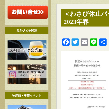
＜わさび休止バ
2023年春
反射炉ビヤ関連
Facebook
Twitter
Email
Line
物産館・季節イベント