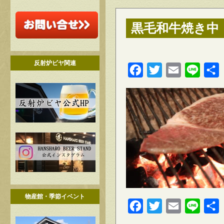
黒毛和牛焼き中
反射炉ビヤ関連
Facebook
Twitter
Email
Line
物産館・季節イベント
Facebook
Twitter
Email
Line