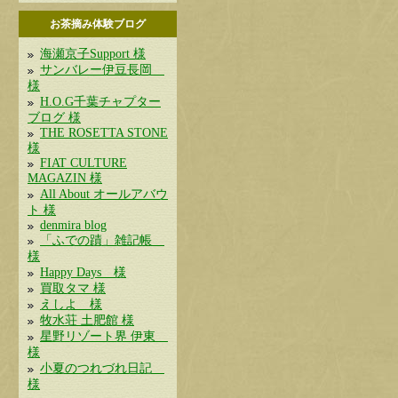
お茶摘み体験ブログ
海瀬京子Support 様
サンバレー伊豆長岡
様
H.O.G千葉チャプター
ブログ 様
THE ROSETTA STONE
様
FIAT CULTURE
MAGAZIN 様
All About オールアバウ
ト 様
denmira blog
「ふでの蹟」雑記帳
様
Happy Days 様
買取タマ 様
えしよ 様
牧水荘 土肥館 様
星野リゾート界 伊東
様
小夏のつれづれ日記
様