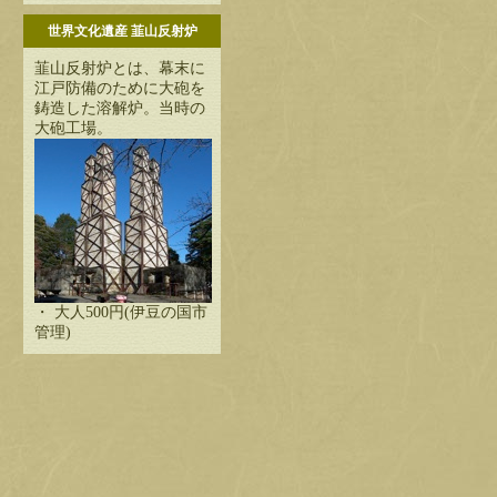
世界文化遺産 韮山反射炉
韮山反射炉とは、幕末に
江戸防備のために大砲を
鋳造した溶解炉。当時の
大砲工場。
・ 大人500円(伊豆の国市
管理)