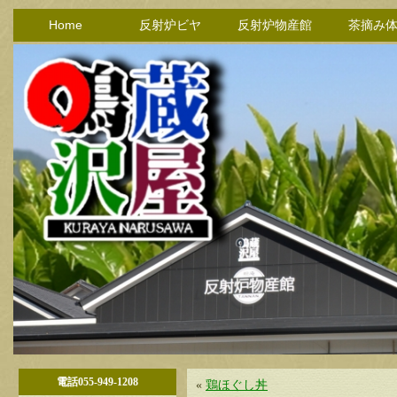
Home
反射炉ビヤ
反射炉物産館
茶摘み
電話055-949-1208
«
鶏ほぐし丼