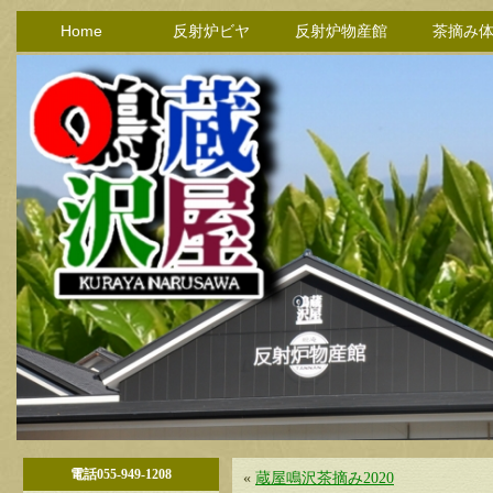
Home
反射炉ビヤ
反射炉物産館
茶摘み
電話055-949-1208
«
蔵屋鳴沢茶摘み2020