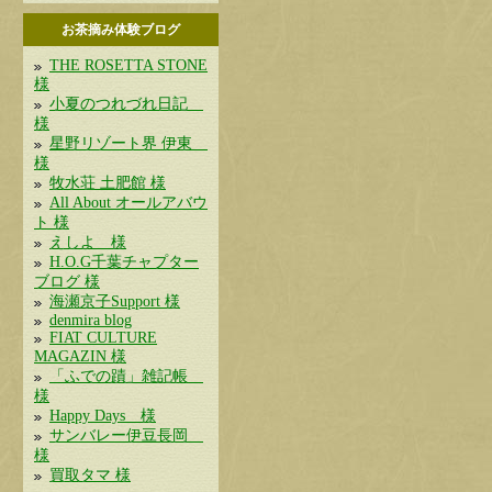
お茶摘み体験ブログ
THE ROSETTA STONE
様
小夏のつれづれ日記
様
星野リゾート界 伊東
様
牧水荘 土肥館 様
All About オールアバウ
ト 様
えしよ 様
H.O.G千葉チャプター
ブログ 様
海瀬京子Support 様
denmira blog
FIAT CULTURE
MAGAZIN 様
「ふでの蹟」雑記帳
様
Happy Days 様
サンバレー伊豆長岡
様
買取タマ 様