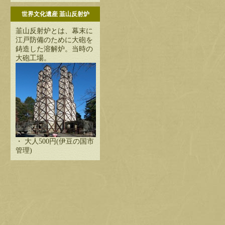
世界文化遺産 韮山反射炉
韮山反射炉とは、幕末に
江戸防備のために大砲を
鋳造した溶解炉。当時の
大砲工場。
・ 大人500円(伊豆の国市
管理)