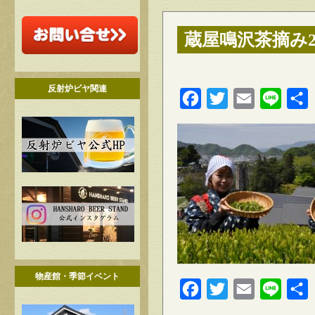
蔵屋鳴沢茶摘み2
反射炉ビヤ関連
Facebook
Twitter
Email
Line
物産館・季節イベント
Facebook
Twitter
Email
Line