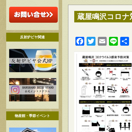
蔵屋鳴沢コロナ対
反射炉ビヤ関連
Facebook
Twitter
Email
Line
物産館・季節イベント