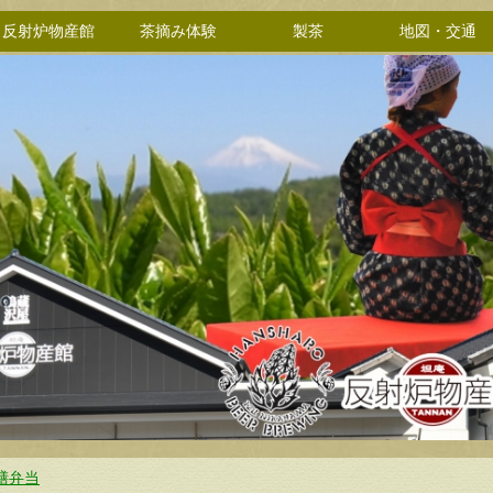
反射炉物産館
茶摘み体験
製茶
地図・交通
膳弁当