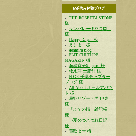
お茶摘み体験ブログ
THE ROSETTA STONE
様
サンバレー伊豆長岡
様
Happy Days 様
えしよ 様
denmira blog
FIAT CULTURE
MAGAZIN 様
海瀬京子Support 様
牧水荘 土肥館 様
H.O.G千葉チャプター
ブログ 様
All About オールアバウ
ト 様
星野リゾート界 伊東
様
「ふでの蹟」雑記帳
様
小夏のつれづれ日記
様
買取タマ 様