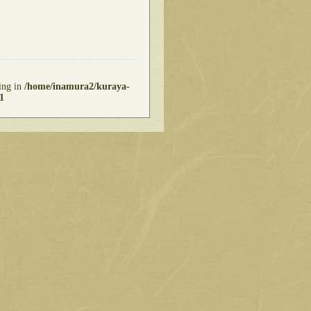
ring in
/home/inamura2/kuraya-
1