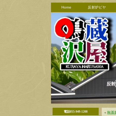
Home
反射炉ビヤ
電話055-949-1208
«
秋茶