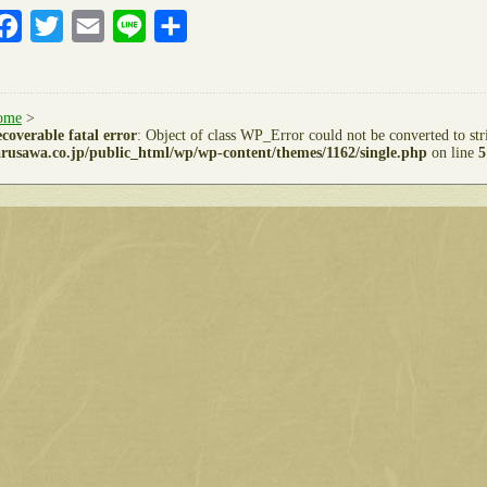
Facebook
Twitter
Email
Line
共
有
ome
>
coverable fatal error
: Object of class WP_Error could not be converted to st
rusawa.co.jp/public_html/wp/wp-content/themes/1162/single.php
on line
5