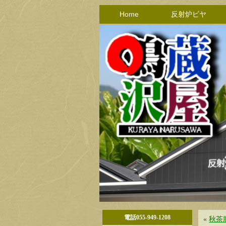
Home
反射炉ビヤ
電話055-949-1208
«
秋茶