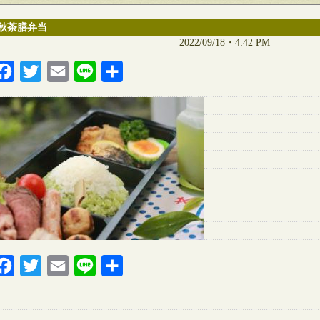
秋茶膳弁当
2022/09/18・4:42 PM
Facebook
Twitter
Email
Line
共
有
Facebook
Twitter
Email
Line
共
有