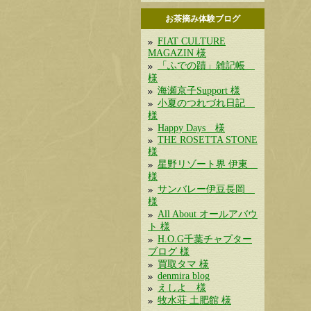
お茶摘み体験ブログ
FIAT CULTURE
MAGAZIN 様
「ふでの蹟」雑記帳
様
海瀬京子Support 様
小夏のつれづれ日記
様
Happy Days 様
THE ROSETTA STONE
様
星野リゾート界 伊東
様
サンバレー伊豆長岡
様
All About オールアバウ
ト 様
H.O.G千葉チャプター
ブログ 様
買取タマ 様
denmira blog
えしよ 様
牧水荘 土肥館 様