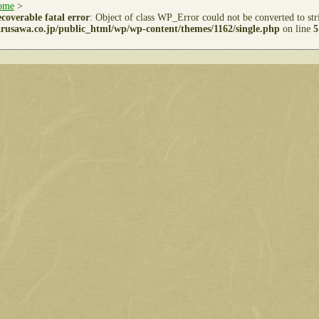
ome
>
coverable fatal error
: Object of class WP_Error could not be converted to st
rusawa.co.jp/public_html/wp/wp-content/themes/1162/single.php
on line
5