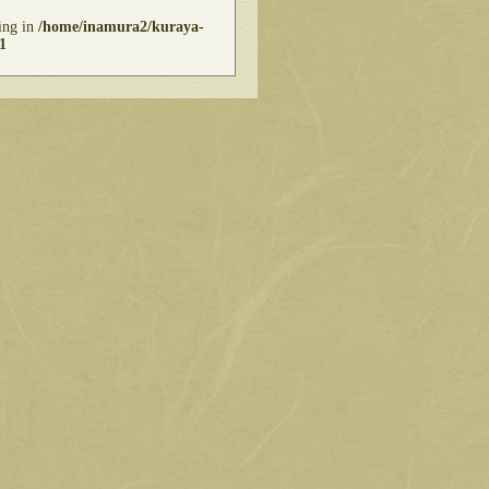
ring in
/home/inamura2/kuraya-
1