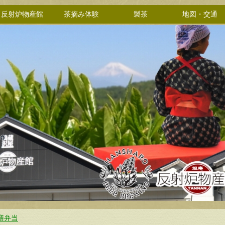
反射炉物産館
茶摘み体験
製茶
地図・交通
膳弁当