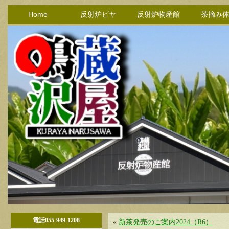
Home
反射炉ビヤ
反射炉物産館
茶摘み
電話055-949-1208
«
新茶発売のご案内2024（R6）