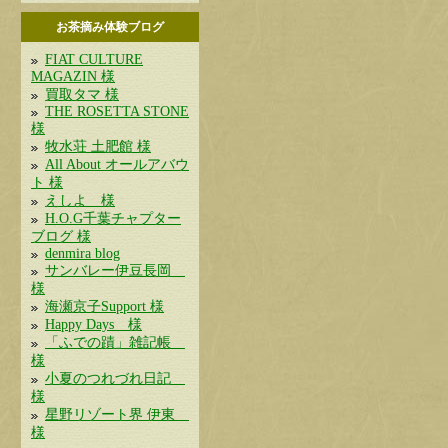
お茶摘み体験ブログ
FIAT CULTURE
MAGAZIN 様
買取タマ 様
THE ROSETTA STONE
様
牧水荘 土肥館 様
All About オールアバウ
ト 様
えしよ 様
H.O.G千葉チャプター
ブログ 様
denmira blog
サンバレー伊豆長岡
様
海瀬京子Support 様
Happy Days 様
「ふでの蹟」雑記帳
様
小夏のつれづれ日記
様
星野リゾート界 伊東
様