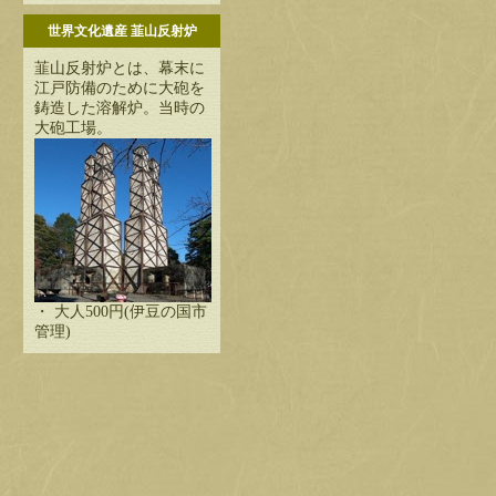
世界文化遺産 韮山反射炉
韮山反射炉とは、幕末に
江戸防備のために大砲を
鋳造した溶解炉。当時の
大砲工場。
・ 大人500円(伊豆の国市
管理)