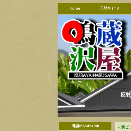
Home
反射炉ビヤ
電話055-949-1208
«
新ビ