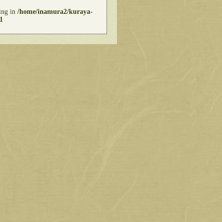
ring in
/home/inamura2/kuraya-
1