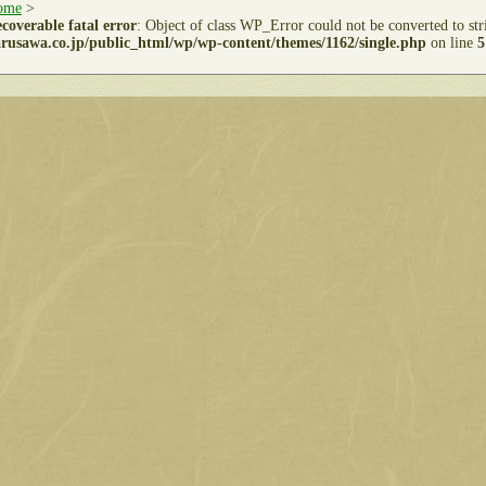
ome
>
coverable fatal error
: Object of class WP_Error could not be converted to st
rusawa.co.jp/public_html/wp/wp-content/themes/1162/single.php
on line
5