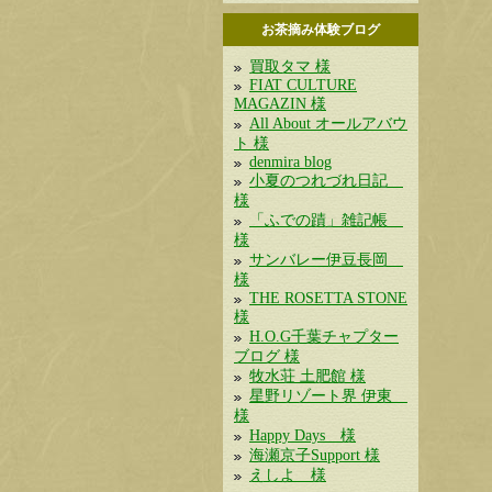
お茶摘み体験ブログ
買取タマ 様
FIAT CULTURE
MAGAZIN 様
All About オールアバウ
ト 様
denmira blog
小夏のつれづれ日記
様
「ふでの蹟」雑記帳
様
サンバレー伊豆長岡
様
THE ROSETTA STONE
様
H.O.G千葉チャプター
ブログ 様
牧水荘 土肥館 様
星野リゾート界 伊東
様
Happy Days 様
海瀬京子Support 様
えしよ 様