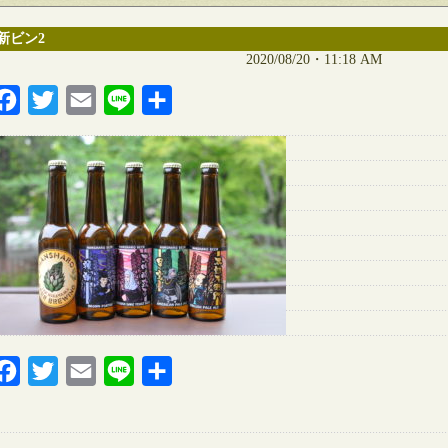
新ビン2
2020/08/20・11:18 AM
Facebook
Twitter
Email
Line
共
有
Facebook
Twitter
Email
Line
共
有