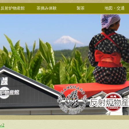
反射炉物産館
茶摘み体験
製茶
地図・交通
ン2