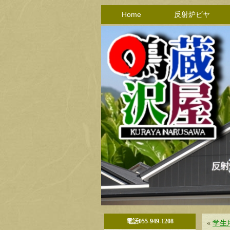
Home
反射炉ビヤ
電話055-949-1208
«
学生