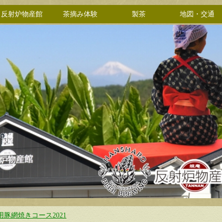
反射炉物産館
茶摘み体験
製茶
地図・交通
用豚網焼きコース2021