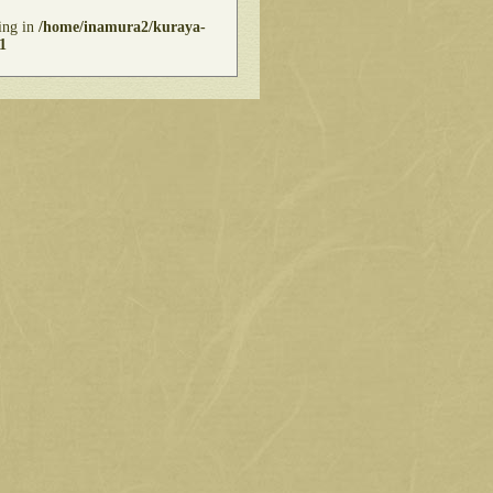
ring in
/home/inamura2/kuraya-
1