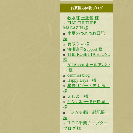
お茶摘み体験ブログ
牧水荘 土肥館 様
FIAT CULTURE
MAGAZIN 様
小夏のつれづれ日記
様
買取タマ 様
海瀬京子Support 様
THE ROSETTA STONE
様
All About オールアバウ
ト 様
denmira blog
Happy Days 様
星野リゾート界 伊東
様
えしよ 様
サンバレー伊豆長岡
様
「ふでの蹟」雑記帳
様
H.O.G千葉チャプター
ブログ 様