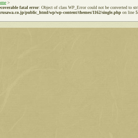
ome
>
coverable fatal error
: Object of class WP_Error could not be converted to st
rusawa.co.jp/public_html/wp/wp-content/themes/1162/single.php
on line
5