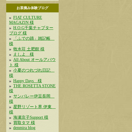
お茶摘み体験ブログ
FIAT CULTURE
MAGAZIN 様
H.O.G千葉チャプター
ブログ 様
「ふでの蹟」雑記帳
様
牧水荘 土肥館 様
えしよ 様
All About オールアバウ
ト 様
小夏のつれづれ日記
様
Happy Days 様
THE ROSETTA STONE
様
サンバレー伊豆長岡
様
星野リゾート界 伊東
様
海瀬京子Support 様
買取タマ 様
denmira blog