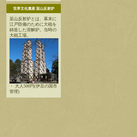
世界文化遺産 韮山反射炉
韮山反射炉とは、幕末に
江戸防備のために大砲を
鋳造した溶解炉。当時の
大砲工場。
・ 大人500円(伊豆の国市
管理)