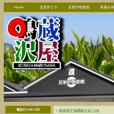
Home
反射炉ビヤ
反射炉物産館
茶摘み
電話055-949-1208
«
団体用子供網焼き＠1,100