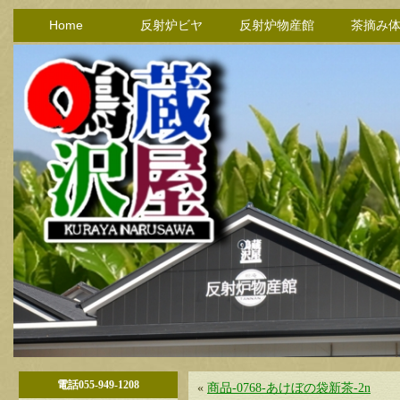
Home
反射炉ビヤ
反射炉物産館
茶摘み
電話055-949-1208
«
商品-0768-あけぼの袋新茶-2n