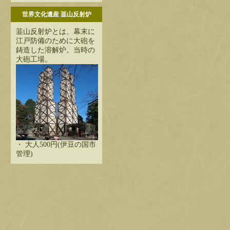
世界文化遺産 韮山反射炉
韮山反射炉とは、幕末に
江戸防備のために大砲を
鋳造した溶解炉。当時の
大砲工場。
・ 大人500円(伊豆の国市
管理)