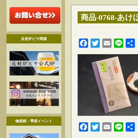
商品-0768-あけ
反射炉ビヤ関連
Facebook
Twitter
Email
Line
物産館・季節イベント
Facebook
Twitter
Email
Line