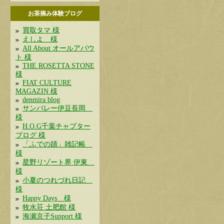
お茶摘み体験ブログ
買取タマ 様
えしよ 様
All About オールアバウ
ト 様
THE ROSETTA STONE
様
FIAT CULTURE
MAGAZIN 様
denmira blog
サンバレー伊豆長岡
様
H.O.G千葉チャプター
ブログ 様
「ふでの蹟」雑記帳
様
星野リゾート界 伊東
様
小夏のつれづれ日記
様
Happy Days 様
牧水荘 土肥館 様
海瀬京子Support 様