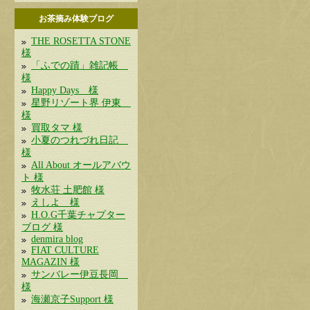
お茶摘み体験ブログ
THE ROSETTA STONE
様
「ふでの蹟」雑記帳
様
Happy Days 様
星野リゾート界 伊東
様
買取タマ 様
小夏のつれづれ日記
様
All About オールアバウ
ト 様
牧水荘 土肥館 様
えしよ 様
H.O.G千葉チャプター
ブログ 様
denmira blog
FIAT CULTURE
MAGAZIN 様
サンバレー伊豆長岡
様
海瀬京子Support 様