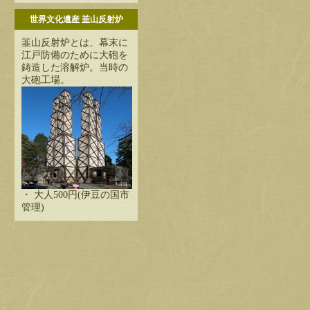
世界文化遺産 韮山反射炉
韮山反射炉とは、幕末に
江戸防備のために大砲を
鋳造した溶解炉。当時の
大砲工場。
・ 大人500円(伊豆の国市
管理)