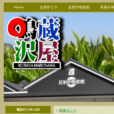
Home
反射炉ビヤ
反射炉物産館
茶摘み
電話055-949-1208
«
和食セット