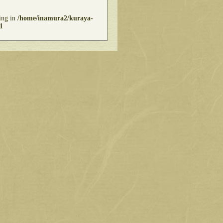
ring in
/home/inamura2/kuraya-
1