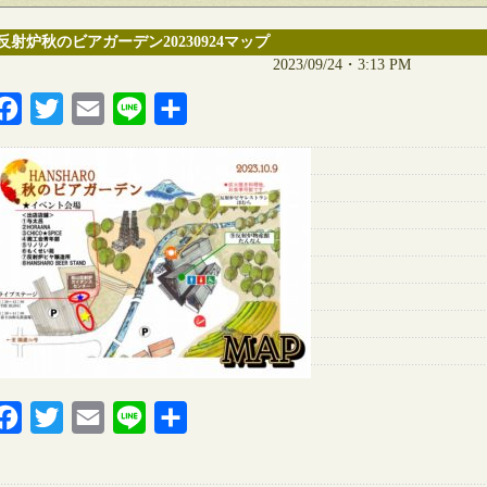
反射炉秋のビアガーデン20230924マップ
2023/09/24・3:13 PM
Facebook
Twitter
Email
Line
共
有
Facebook
Twitter
Email
Line
共
有