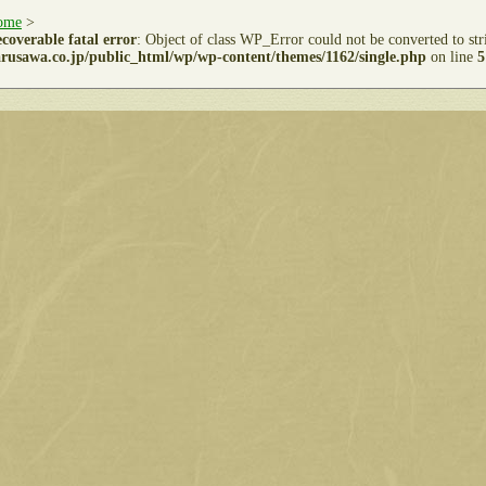
ome
>
coverable fatal error
: Object of class WP_Error could not be converted to st
rusawa.co.jp/public_html/wp/wp-content/themes/1162/single.php
on line
5