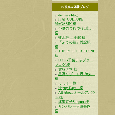
お茶摘み体験ブログ
denmira blog
FIAT CULTURE
MAGAZIN 様
小夏のつれづれ日記
様
牧水荘 土肥館 様
「ふでの蹟」雑記帳
様
THE ROSETTA STONE
様
H.O.G千葉チャプター
ブログ 様
買取タマ 様
星野リゾート界 伊東
様
えしよ 様
Happy Days 様
All About オールアバウ
ト 様
海瀬京子Support 様
サンバレー伊豆長岡
様