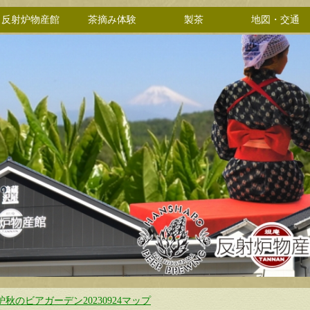
反射炉物産館
茶摘み体験
製茶
地図・交通
炉秋のビアガーデン20230924マップ