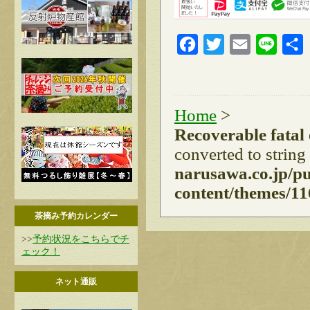
Facebook
Twitter
Email
Line
Home
>
Recoverable fatal
converted to string
narusawa.co.jp/p
content/themes/11
茶摘み予約カレンダー
>>
予約状況をこちらでチ
ェック！
ネット通販