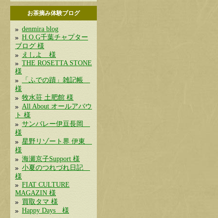
お茶摘み体験ブログ
denmira blog
H.O.G千葉チャプター
ブログ 様
えしよ 様
THE ROSETTA STONE
様
「ふでの蹟」雑記帳
様
牧水荘 土肥館 様
All About オールアバウ
ト 様
サンバレー伊豆長岡
様
星野リゾート界 伊東
様
海瀬京子Support 様
小夏のつれづれ日記
様
FIAT CULTURE
MAGAZIN 様
買取タマ 様
Happy Days 様