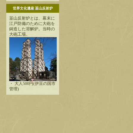
世界文化遺産 韮山反射炉
韮山反射炉とは、幕末に
江戸防備のために大砲を
鋳造した溶解炉。当時の
大砲工場。
・ 大人500円(伊豆の国市
管理)