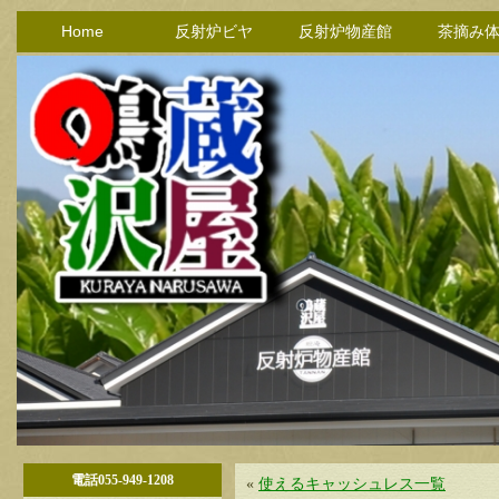
Home
反射炉ビヤ
反射炉物産館
茶摘み
電話055-949-1208
«
使えるキャッシュレス一覧