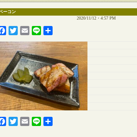
ベーコン
2020/11/12・4:57 PM
Facebook
Twitter
Email
Line
共
有
Facebook
Twitter
Email
Line
共
有