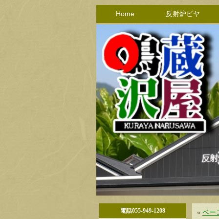
Home
反射炉ビヤ
電話055-949-1208
«
ベー