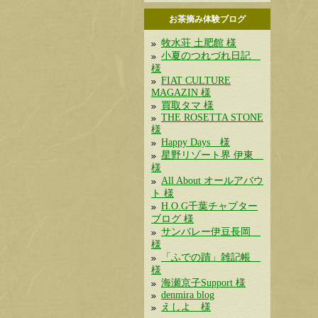
お茶摘み体験ブログ
牧水荘 土肥館 様
小夏のつれづれ日記
様
FIAT CULTURE
MAGAZIN 様
買取タマ 様
THE ROSETTA STONE
様
Happy Days 様
星野リゾート界 伊東
様
All About オールアバウ
ト 様
H.O.G千葉チャプター
ブログ 様
サンバレー伊豆長岡
様
「ふでの蹟」雑記帳
様
海瀬京子Support 様
denmira blog
えしよ 様