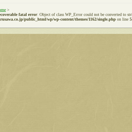
ome
>
coverable fatal error
: Object of class WP_Error could not be converted to st
rusawa.co.jp/public_html/wp/wp-content/themes/1162/single.php
on line
5