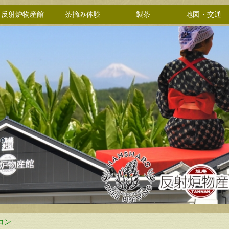
反射炉物産館
茶摘み体験
製茶
地図・交通
コン