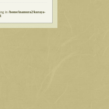
ring in
/home/inamura2/kuraya-
1