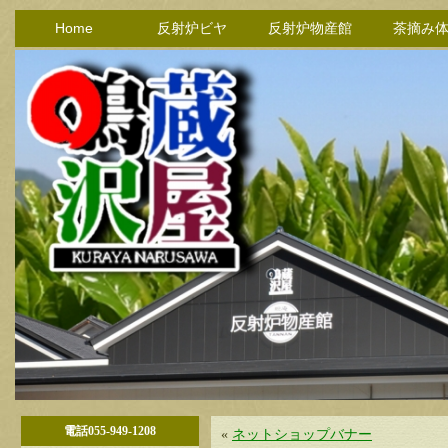
Home
反射炉ビヤ
反射炉物産館
茶摘み
電話055-949-1208
«
ネットショップバナー