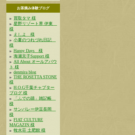
お茶摘み体験ブログ
買取タマ 様
星野リゾート界 伊東
様
えしよ 様
小夏のつれづれ日記
様
Happy Days 様
海瀬京子Support 様
All About オールアバウ
ト 様
denmira blog
THE ROSETTA STONE
様
H.O.G千葉チャプター
ブログ 様
「ふでの蹟」雑記帳
様
サンバレー伊豆長岡
様
FIAT CULTURE
MAGAZIN 様
牧水荘 土肥館 様