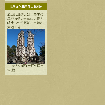
世界文化遺産 韮山反射炉
韮山反射炉とは、幕末に
江戸防備のために大砲を
鋳造した溶解炉。当時の
大砲工場。
・ 大人500円(伊豆の国市
管理)