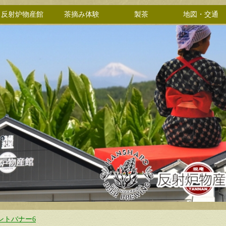
反射炉物産館
茶摘み体験
製茶
地図・交通
ントバナー6