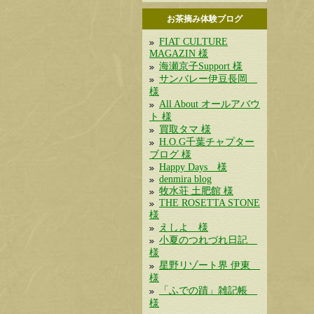
お茶摘み体験ブログ
FIAT CULTURE
MAGAZIN 様
海瀬京子Support 様
サンバレー伊豆長岡
様
All About オールアバウ
ト 様
買取タマ 様
H.O.G千葉チャプター
ブログ 様
Happy Days 様
denmira blog
牧水荘 土肥館 様
THE ROSETTA STONE
様
えしよ 様
小夏のつれづれ日記
様
星野リゾート界 伊東
様
「ふでの蹟」雑記帳
様