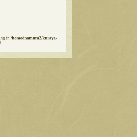
ring in
/home/inamura2/kuraya-
1