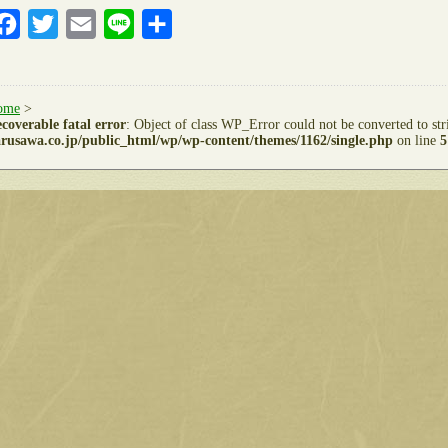
Facebook
Twitter
Email
Line
共
有
ome
>
coverable fatal error
: Object of class WP_Error could not be converted to st
rusawa.co.jp/public_html/wp/wp-content/themes/1162/single.php
on line
5