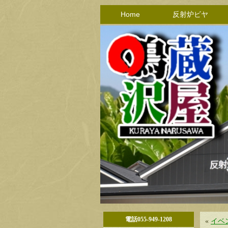
Home
反射炉ビヤ
電話055-949-1208
«
イベ