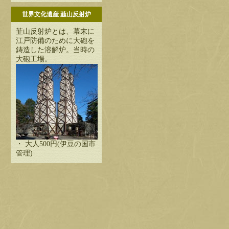
世界文化遺産 韮山反射炉
韮山反射炉とは、幕末に
江戸防備のために大砲を
鋳造した溶解炉。当時の
大砲工場。
・ 大人500円(伊豆の国市
管理)