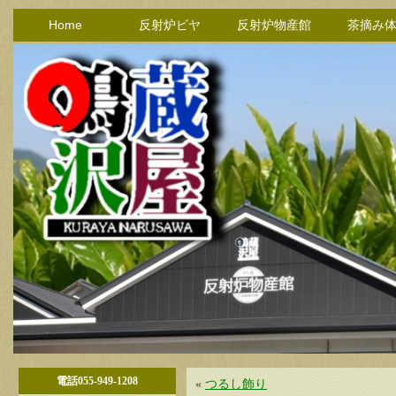
Home
反射炉ビヤ
反射炉物産館
茶摘み
電話055-949-1208
«
つるし飾り