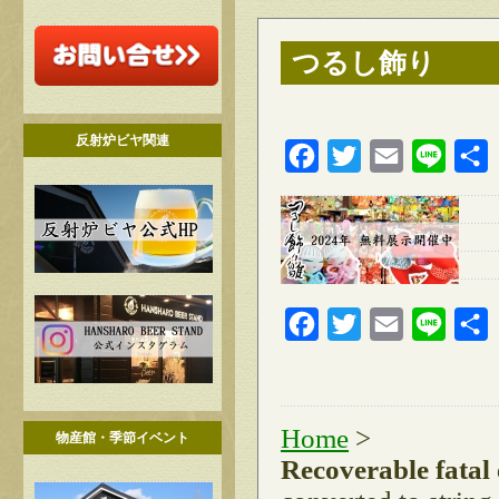
つるし飾り
反射炉ビヤ関連
Facebook
Twitter
Email
Line
Facebook
Twitter
Email
Line
Home
>
物産館・季節イベント
Recoverable fatal