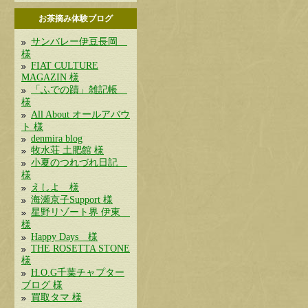
お茶摘み体験ブログ
サンバレー伊豆長岡
様
FIAT CULTURE
MAGAZIN 様
「ふでの蹟」雑記帳
様
All About オールアバウ
ト 様
denmira blog
牧水荘 土肥館 様
小夏のつれづれ日記
様
えしよ 様
海瀬京子Support 様
星野リゾート界 伊東
様
Happy Days 様
THE ROSETTA STONE
様
H.O.G千葉チャプター
ブログ 様
買取タマ 様