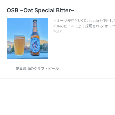
OSB ~Oat Special Bitter~
～オーツ麦芽とUK Cascadeを使
イルのビールによく採用される“オー
OSB
を読む
~Oat
Special
Bitter~
伊豆韮山のクラフトビール