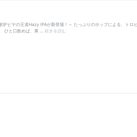
炉ビヤの王道Hazy IPAが新登場！～ たっぷりのホップによる、ト
Juicy
 ひと口飲めば、果 …
続きを読む
Drop
IPA