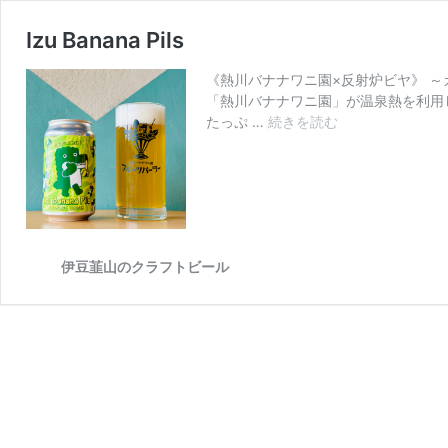
Izu Banana Pils
《熱川バナナワニ園×反射炉ビヤ》 
「熱川バナナワニ園」が温泉熱を利用
Izu
たっぷ …
続きを読む
Banana
Pils
伊豆韮山のクラフトビール