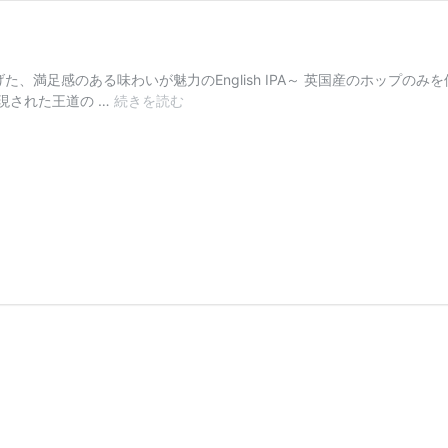
た、満足感のある味わいが魅力のEnglish IPA～ 英国産のホップ
IPA-
現された王道の …
続きを読む
Golden
Crown-