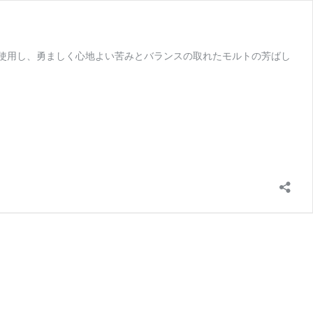
のみを使用し、勇ましく心地よい苦みとバランスの取れたモルトの芳ばし